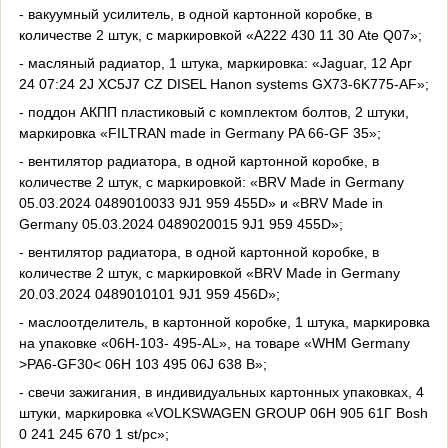
- вакуумный усилитель, в одной картонной коробке, в
количестве 2 штук, с маркировкой «А222 430 11 30 Ate Q07»;
- масляный радиатор, 1 штука, маркировка: «Jaguar, 12 Apr
24 07:24 2J XC5J7 CZ DISEL Hanon systems GX73-6K775-AF»;
- поддон АКПП пластиковый с комплектом болтов, 2 штуки,
маркировка «FILTRAN made in Germany PA 66-GF 35»;
- вентилятор радиатора, в одной картонной коробке, в
количестве 2 штук, с маркировкой: «BRV Made in Germany
05.03.2024 0489010033 9J1 959 455D» и «BRV Made in
Germany 05.03.2024 0489020015 9J1 959 455D»;
- вентилятор радиатора, в одной картонной коробке, в
количестве 2 штук, с маркировкой «BRV Made in Germany
20.03.2024 0489010101 9J1 959 456D»;
- маслоотделитель, в картонной коробке, 1 штука, маркировка
на упаковке «06Н-103- 495-AL», на товаре «WHM Germany
>PA6-GF30< 06Н 103 495 06J 638 В»;
- свечи зажигания, в индивидуальных картонных упаковках, 4
штуки, маркировка «VOLKSWAGEN GROUP 06Н 905 61Г Bosh
0 241 245 670 1 st/рс»;