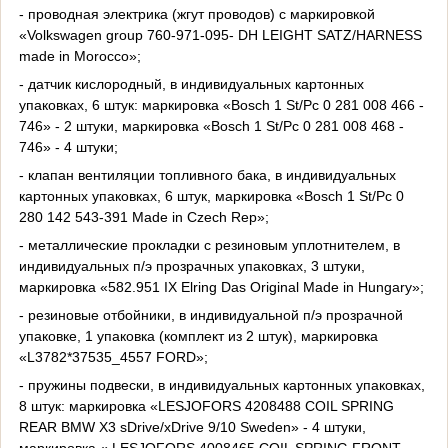
- проводная электрика (жгут проводов) с маркировкой
«Volkswagen group 760-971-095- DH LEIGHT SATZ/HARNESS
made in Morocco»;
- датчик кислородный, в индивидуальных картонных
упаковках, 6 штук: маркировка «Bosch 1 St/Pc 0 281 008 466 -
746» - 2 штуки, маркировка «Bosch 1 St/Pc 0 281 008 468 -
746» - 4 штуки;
- клапан вентиляции топливного бака, в индивидуальных
картонных упаковках, 6 штук, маркировка «Bosch 1 St/Pc 0
280 142 543-391 Made in Czech Rep»;
- металлические прокладки с резиновым уплотнителем, в
индивидуальных п/э прозрачных упаковках, 3 штуки,
маркировка «582.951 IX Elring Das Original Made in Hungary»;
- резиновые отбойники, в индивидуальной п/э прозрачной
упаковке, 1 упаковка (комплект из 2 штук), маркировка
«L3782*37535_4557 FORD»;
- пружины подвески, в индивидуальных картонных упаковках,
8 штук: маркировка «LESJOFORS 4208488 COIL SPRING
REAR BMW X3 sDrive/xDrive 9/10 Sweden» - 4 штуки,
маркировка « LESJOFORS 4008465 COIL SPRING FRONT